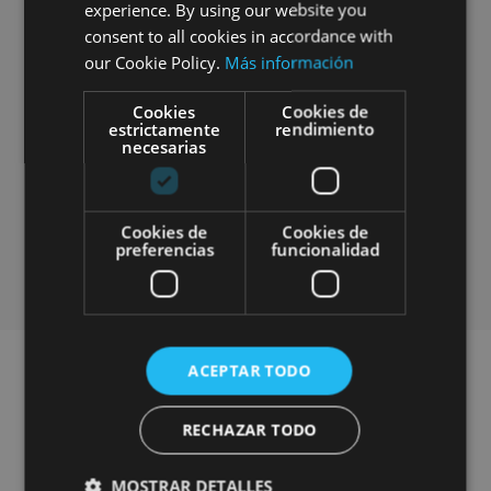
asegurando que los intereses del cliente y de
experience. By using our website you
ENGLISH
la agencia estén alineados.
consent to all cookies in accordance with
Asesoramiento Completo: Proporcionamos
FRENCH
our Cookie Policy.
Más información
asesoramiento integral durante todo el
Cookies
Cookies de
proceso, desde la organización inicial hasta la
estrictamente
rendimiento
implementación final.
necesarias
Reducir Errores e Ineficiencias: Nuestra
metodología precisa y detallada minimiza
errores e ineficiencias, optimizando los
Cookies de
Cookies de
resultados para el cliente.
preferencias
funcionalidad
ACEPTAR TODO
RESULTADOS
Conclusiones
RECHAZAR TODO
Pentación Comercial Exitosa: Selección de
MOSTRAR DETALLES