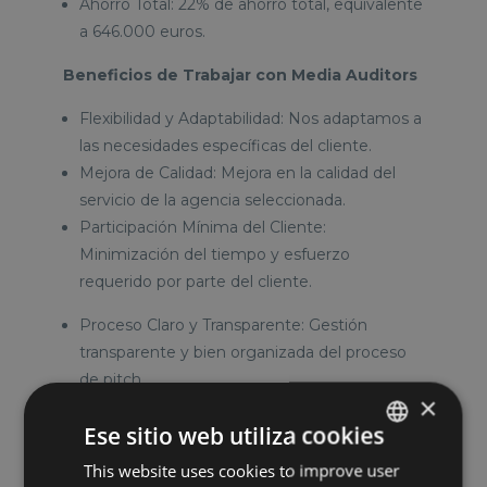
Ahorro Total: 22% de ahorro total, equivalente
a 646.000 euros.
Beneficios de Trabajar con Media Auditors
Flexibilidad y Adaptabilidad: Nos adaptamos a
las necesidades específicas del cliente.
Mejora de Calidad: Mejora en la calidad del
servicio de la agencia seleccionada.
Participación Mínima del Cliente:
Minimización del tiempo y esfuerzo
requerido por parte del cliente.
Proceso Claro y Transparente: Gestión
transparente y bien organizada del proceso
de pitch.
×
Definir la Retribución Orientada al ROI:
Ese sitio web utiliza cookies
Establecemos estructuras de retribución que
se orientan al retorno de inversión,
This website uses cookies to improve user
SPANISH