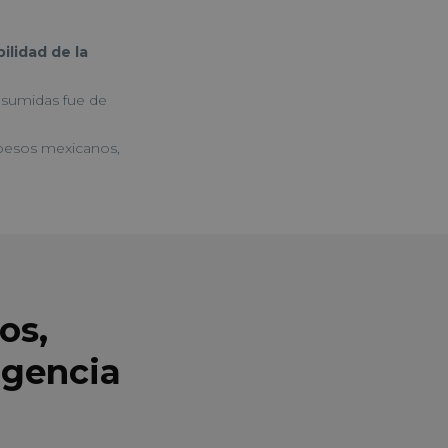
ilidad de la
onsumidas fue de
pesos mexicanos,
os,
agencia