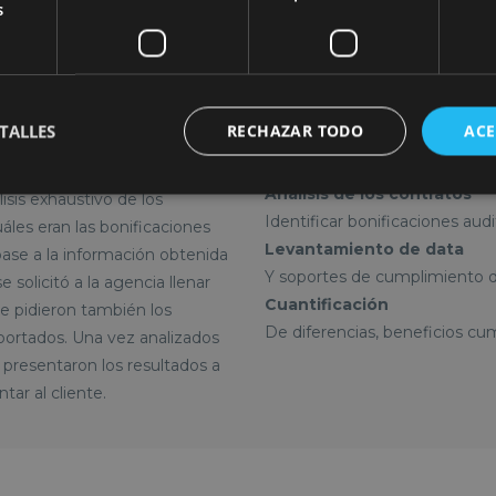
s
TALLES
RECHAZAR TODO
ACE
Análisis de los contratos
isis exhaustivo de los
Identificar bonificaciones audi
áles eran las bonificaciones
Levantamiento de data
 base a la información obtenida
Y soportes de cumplimiento d
solicitó a la agencia llenar
Cuantificación
e pidieron también los
De diferencias, beneficios cu
ortados. Una vez analizados
e presentaron los resultados a
tar al cliente.