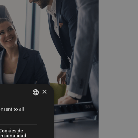
×
nsent to all
SPANISH
ENGLISH
FRENCH
Cookies de
uncionalidad