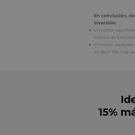
En conclusión, de
inversión:
El monto reportado 
menos de $40,000
El monto auditado
es decir 15% más qu
Id
15% má