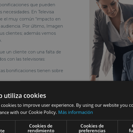
bonificaciones que pueden
sus necesidades. En Televisa
sde el muy común “impacto en
 audiencia. Por último, Imagen
sus clientes; además vemos
.
e un cliente con una falta de
os con las televisoras:
tas bonificaciones tienen sobre
o de los acuerdos.
eportes y la cuantificación de
b utiliza cookies
 cookies to improve user experience. By using our website you co
ance with our Cookie Policy.
Más información
Cookies de
Cookies de
nte
rendimiento
preferencias
f